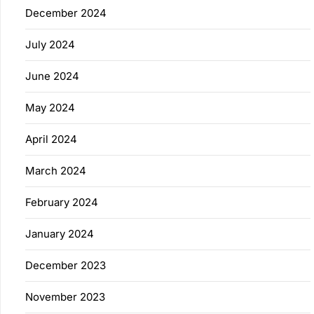
December 2024
July 2024
June 2024
May 2024
April 2024
March 2024
February 2024
January 2024
December 2023
November 2023