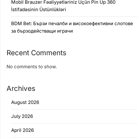
Mobil Brauzer Fəaliyyətləriniz Üçün Pin Up 360
İstifadəsinin Üstünlükləri
BDM Bet: Бързи печалби и високоефективни слотове
за бързодействащи играчи
Recent Comments
No comments to show.
Archives
August 2026
July 2026
April 2026