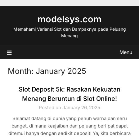
Skip
to
modelsys.com
content
Memahami Variansi Slot dan Dampaknya pada Peluang
Menang
Menu
Month:
January 2025
Slot Deposit 5k: Rasakan Kekuatan
Menang Beruntun di Slot Online!
Posted on January 26, 2025
Selamat datang di dunia yang penuh warna dan seru
banget, di mana keajaiban dan peluang berlipat dapat
ditemui hanya dengan sedikit deposit! Ya, kita berbicara